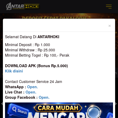
Previous
Nex
×
Selamat Datang Di
ANTARHOKI
Minimal Deposit : Rp 1.000
Minimal Withdraw : Rp 25.000
Minimal Betting Togel : Rp 100,- Perak
DOWNLOAD APK (Bonus Rp.5.000)
Klik disini
lamat Datang Di Situs Judi Slot Online Terbaik Resmi dan Terpercaya 100% Pasti 
Contact Customer Service 24 Jam
MASUK
DAFTAR
WhatsApp :
Open.
Live Chat :
Open.
Group Facebook :
Open.
TOGEL
SLOT
LIVE CASINO
SPORT
SABUNG AYAM
TEM