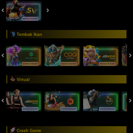
Tembak Ikan
Virtual
Crash Game